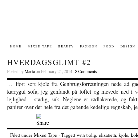
HOME
MIXED TAPE
BEAUTY
FASHION
FOOD
DESIGN
HVERDAGSGLIMT #2
Posted by
Maria
on February 21, 2014 ·
8 Comments
… Iført sort kjole fra Genbrugsforretningen nede ad ga
karrygul sofa, jeg genfandt på loftet og møvede ned i vor
lejlighed – stadig, suk. Neglene er rødlakerede, og fakt
papirer over det hele fra det gabende kedelige regnskab, j
Filed under
Mixed Tape
· Tagged with
bolig
,
elizabeth
,
kjole
,
kol