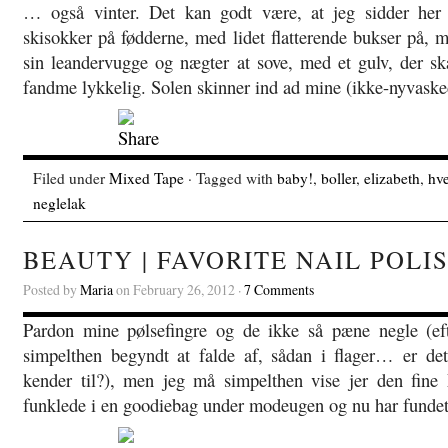
… også vinter. Det kan godt være, at jeg sidder her
skisokker på fødderne, med lidet flatterende bukser på, m
sin leandervugge og nægter at sove, med et gulv, der s
fandme lykkelig. Solen skinner ind ad mine (ikke-nyvaske
Filed under
Mixed Tape
· Tagged with
baby!
,
boller
,
elizabeth
,
hv
neglelak
BEAUTY | FAVORITE NAIL POLI
Posted by
Maria
on February 26, 2012 ·
7 Comments
Pardon mine pølsefingre og de ikke så pæne negle (ef
simpelthen begyndt at falde af, sådan i flager… er de
kender til?), men jeg må simpelthen vise jer den fine
funklede i en goodiebag under modeugen og nu har fundet