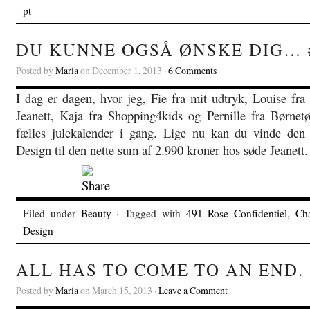
pt
DU KUNNE OGSÅ ØNSKE DIG… 
Posted by
Maria
on December 1, 2013 ·
6 Comments
I dag er dagen, hvor jeg, Fie fra mit udtryk, Louise fra
Jeanett, Kaja fra Shopping4kids og Pernille fra Børnet
fælles julekalender i gang. Lige nu kan du vinde den
Design til den nette sum af 2.990 kroner hos søde Jeanett.
Filed under
Beauty
· Tagged with
491 Rose Confidentiel
,
Ch
Design
ALL HAS TO COME TO AN END.
Posted by
Maria
on March 15, 2013 ·
Leave a Comment