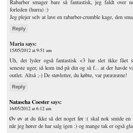
Rabarber smager bare så fantastisk, jeg faldt over n
forleden (hurra) :)
Jeg plejer selv at lave en rabarber-crumble kage, den sm
Reply
Maria
says:
15/05/2012 at 9:51 am
Uh, det lyder også fantastisk <3 har slet ikke fået s
seneste uger, så kom ind på din og så f... at der havde 
outlet. Altså ;-) De støvletter, du købte, var pææææne!
Reply
Natascha Coester
says:
16/05/2012 at 6:12 am
Øv øv at du ikke så det noget før :( skal nok smide en 
når jeg hører de har salg igen :) og mange tak er også gl