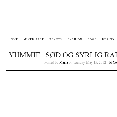
HOME
MIXED TAPE
BEAUTY
FASHION
FOOD
DESIGN
YUMMIE | SØD OG SYRLIG R
Posted by
Maria
on Tuesday, May 15, 2012 ·
16 C