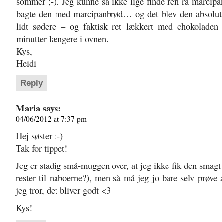
sommer ;-). Jeg kunne så ikke lige finde ren rå marcipa
bagte den med marcipanbrød… og det blev den absolut 
lidt sødere – og faktisk ret lækkert med chokoladen
minutter længere i ovnen.
Kys,
Heidi
Reply
Maria
says:
04/06/2012 at 7:37 pm
Hej søster :-)
Tak for tippet!
Jeg er stadig små-muggen over, at jeg ikke fik den smagt 
rester til naboerne?), men så må jeg jo bare selv prøve 
jeg tror, det bliver godt <3
Kys!