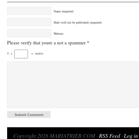
Name (required)
Mail (will not be published) (required)
Website
Please verify that youre a not a spammer
*
5
+
=
twelve
Copyright 2026 MARIATRIER.COM ·
RSS Feed
·
Log in