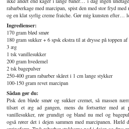
ikke andet end kager i lange baner… i dag ingen undtagel
rabarberkage med marcipan, spist den med stor fryd med
og en klat syrlig creme fraiche. Gør mig kunsten efter… l
Ingredienser:
170 gram blød smør
180 gram sukker + 6 spsk ekstra til at drysse på toppen af
3 æg
1 tsk vanillesukker
200 gram hvedemel
2 tsk bagepulver
250-400 gram rabarber skåret i 1 cm lange stykker
100-150 gram revet marcipan
Sådan gør du:
Pisk den bløde smør og sukker cremet, så massen nærm
tilsæt et æg ad gangen, mens du fortsætter med at pi
vanillesukker, rør grundigt og bland nu mel og bagepu
også rører det i dejen sammen med marcipanen. Hæld dej
springform. Tryk rabarber-stykkerne ned i dejen og drys me