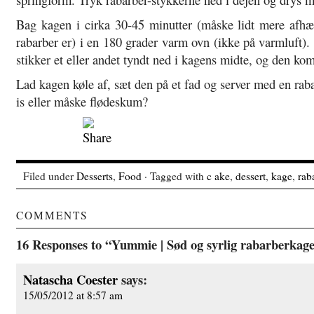
Bag kagen i cirka 30-45 minutter (måske lidt mere afhæn
rabarber er) i en 180 grader varm ovn (ikke på varmluft).
stikker et eller andet tyndt ned i kagens midte, og den ko
Lad kagen køle af, sæt den på et fad og server med en ra
is eller måske flødeskum?
Filed under
Desserts
,
Food
· Tagged with
c ake
,
dessert
,
kage
,
rab
COMMENTS
16 Responses to “Yummie | Sød og syrlig rabarberkag
Natascha Coester
says:
15/05/2012 at 8:57 am