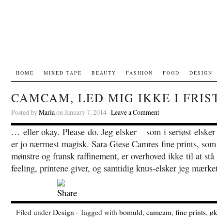
HOME
MIXED TAPE
BEAUTY
FASHION
FOOD
DESIGN
CAMCAM, LED MIG IKKE I FRIS
Posted by
Maria
on January 7, 2014 ·
Leave a Comment
… eller okay. Please do. Jeg elsker – som i seriøst elsk
er jo nærmest magisk. Sara Giese Camres fine prints, som
mønstre og fransk raffinement, er overhoved ikke til at stå 
feeling, printene giver, og samtidig knus-elsker jeg mærke
Filed under
Design
· Tagged with
bomuld
,
camcam
,
fine prints
,
øk