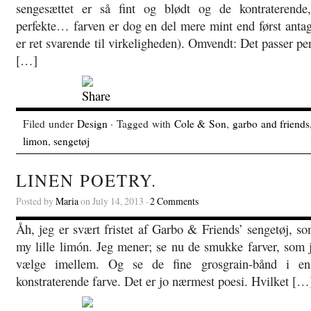
sengesættet er så fint og blødt og de kontraterende
perfekte… farven er dog en del mere mint end først antage
er ret svarende til virkeligheden). Omvendt: Det passer pe
[…]
Filed under
Design
· Tagged with
Cole & Son
,
garbo and friends
limon
,
sengetøj
LINEN POETRY.
Posted by
Maria
on July 14, 2013 ·
2 Comments
Åh, jeg er svært fristet af Garbo & Friends’ sengetøj, s
my lille limón. Jeg mener; se nu de smukke farver, som j
vælge imellem. Og se de fine grosgrain-bånd i en
konstraterende farve. Det er jo nærmest poesi. Hvilket […