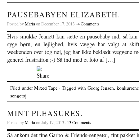
PAUSEBABYEN ELIZABETH.
Posted by
Maria
on December 17, 2013 ·
4 Comments
Hvis smukke Jeanett kan sætte en pausebaby ind, så kan j
syge børn, en lejlighed, hvis vægge har valgt at skift
weekenden over (og nej, jeg har ikke beklædt væggene med
generel frustration ;-) Så ind med et foto af […]
Filed under
Mixed Tape
· Tagged with
Georg Jensen
,
konkurrenc
sengetøj
MINT PLEASURES.
Posted by
Maria
on July 17, 2013 ·
13 Comments
Så ankom det fine Garbo & Friends-sengetøj, fint pakket in