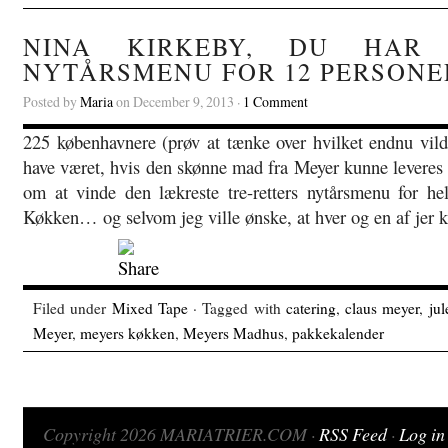
NINA KIRKEBY, DU HAR
NYTÅRSMENU FOR 12 PERSONE
Posted by
Maria
on December 9, 2013 ·
1 Comment
225 københavnere (prøv at tænke over hvilket endnu vilde
have været, hvis den skønne mad fra Meyer kunne leveres 
om at vinde den lækreste tre-retters nytårsmenu for he
Køkken… og selvom jeg ville ønske, at hver og en af jer 
Filed under
Mixed Tape
· Tagged with
catering
,
claus meyer
,
jul
Meyer
,
meyers køkken
,
Meyers Madhus
,
pakkekalender
Copyright 2026 MARIATRIER.COM ·
RSS Feed
·
Log in