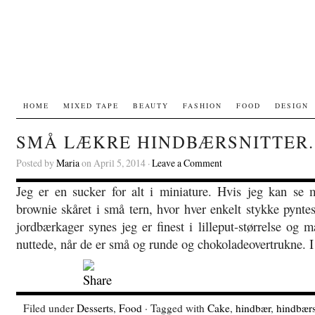
HOME
MIXED TAPE
BEAUTY
FASHION
FOOD
DESIGN
SMÅ LÆKRE HINDBÆRSNITTER.
Posted by
Maria
on April 5, 2014 ·
Leave a Comment
Jeg er en sucker for alt i miniature. Hvis jeg kan se mi
brownie skåret i små tern, hvor hver enkelt stykke pyntes 
jordbærkager synes jeg er finest i lilleput-størrelse og m
nuttede, når de er små og runde og chokoladeovertrukne. 
Filed under
Desserts
,
Food
· Tagged with
Cake
,
hindbær
,
hindbærs