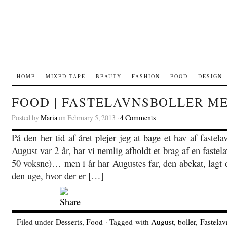
HOME
MIXED TAPE
BEAUTY
FASHION
FOOD
DESIGN
FOOD | FASTELAVNSBOLLER M
Posted by
Maria
on February 5, 2013 ·
4 Comments
På den her tid af året plejer jeg at bage et hav af fastel
August var 2 år, har vi nemlig afholdt et brag af en fastela
50 voksne)… men i år har Augustes far, den abekat, lagt de
den uge, hvor der er […]
Filed under
Desserts
,
Food
· Tagged with
August
,
boller
,
Fastelav