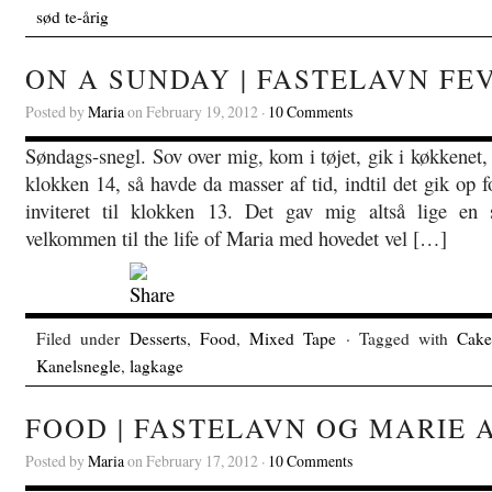
sød te-årig
ON A SUNDAY | FASTELAVN FE
Posted by
Maria
on February 19, 2012 ·
10 Comments
Søndags-snegl. Sov over mig, kom i tøjet, gik i køkkenet
klokken 14, så havde da masser af tid, indtil det gik op 
inviteret til klokken 13. Det gav mig altså lige e
velkommen til the life of Maria med hovedet vel […]
Filed under
Desserts
,
Food
,
Mixed Tape
· Tagged with
Cak
Kanelsnegle
,
lagkage
FOOD | FASTELAVN OG MARIE 
Posted by
Maria
on February 17, 2012 ·
10 Comments