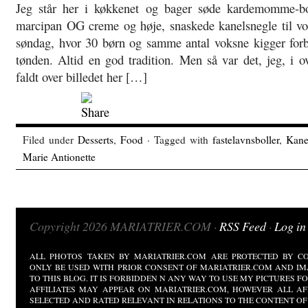
Jeg står her i køkkenet og bager søde kardemomme-bol
marcipan OG creme og høje, snaskede kanelsnegle til vore
søndag, hvor 30 børn og samme antal voksne kigger forbi
tønden. Altid en god tradition. Men så var det, jeg, i o
faldt over billedet her […]
Filed under
Desserts
,
Food
· Tagged with
fastelavnsboller
,
Kane
Marie Antionette
Copyright 2026 MARIATRIER.COM ·
RSS Feed
·
Log in
ALL PHOTOS TAKEN BY MARIATRIER.COM ARE PROTECTED BY CO
ONLY BE USED WITH PRIOR CONSENT OF MARIATRIER.COM AND IM
TO THIS BLOG. IT IS FORBIDDEN N ANY WAY TO USE MY PICTURES 
AFFILIATES MAY APPEAR ON MARIATRIER.COM, HOWEVER ALL AF
SELECTED AND RATED RELEVANT IN RELATIONS TO THE CONTENT OF 