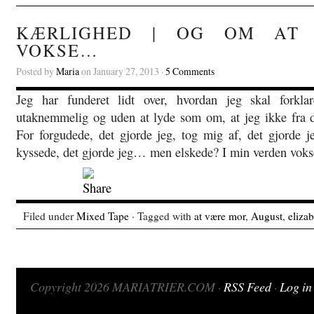
KÆRLIGHED | OG OM AT
VOKSE…
Posted by
Maria
on January 27, 2013 ·
5 Comments
Jeg har funderet lidt over, hvordan jeg skal forkl
utaknemmelig og uden at lyde som om, at jeg ikke fra d
For forgudede, det gjorde jeg, tog mig af, det gjorde 
kyssede, det gjorde jeg… men elskede? I min verden vok
Filed under
Mixed Tape
· Tagged with
at være mor
,
August
,
eliza
Copyright 2026 MARIATRIER.COM ·
RSS Feed
·
Log in