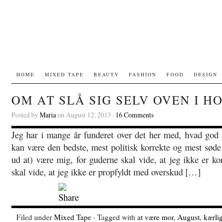
HOME
MIXED TAPE
BEAUTY
FASHION
FOOD
DESIGN
OM AT SLÅ SIG SELV OVEN I H
Posted by
Maria
on August 12, 2013 ·
16 Comments
Jeg har i mange år funderet over det her med, hvad god 
kan være den bedste, mest politisk korrekte og mest sø
ud at) være mig, for guderne skal vide, at jeg ikke er kor
skal vide, at jeg ikke er propfyldt med overskud […]
Filed under
Mixed Tape
· Tagged with
at være mor
,
August
,
kærli