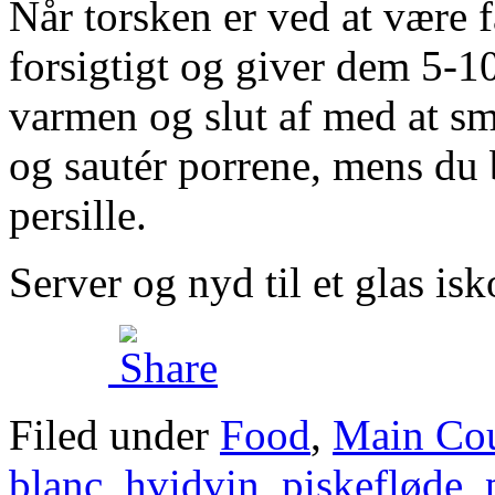
Når torsken er ved at være f
forsigtigt og giver dem 5-10
varmen og slut af med at s
og sautér porrene, mens du 
persille.
Server og nyd til et glas isk
Filed under
Food
,
Main Cou
blanc
,
hvidvin
,
piskefløde
,