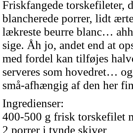
Friskfangede torskefileter, d
blancherede porrer, lidt ært
lækreste beurre blanc… ahh.
sige. Åh jo, andet end at opsk
med fordel kan tilføjes halve
serveres som hovedret… og s
små-afhængig af den her fin
Ingredienser:
400-500 g frisk torskefilet
2 porrer i tynde skiver