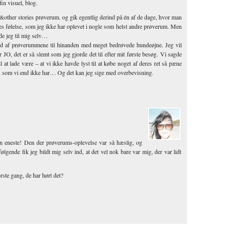
in visuel, blog.
&other stories prøverum. og gik egentlig derind på én af de dage, hvor man
des følelse, som jeg ikke har oplevet i nogle som helst andre prøverum. Men
gde jeg til mig selv…
ud af prøverummene til hinanden med meget bedrøvede hundeøjne. Jeg vil
JO, det er så slemt som jeg gjorde det til efter mit første besøg. Vi sagde
il at lade være – at vi ikke havde lyst til at købe noget af deres ret så pæne
d, som vi end ikke har… Og det kan jeg sige med overbevisning.
 den eneste! Den der prøverums-oplevelse var så hæslig, og
ølgende fik jeg bildt mig selv ind, at det vel nok bare var mig, der var lidt
ste gang, de har hørt det?