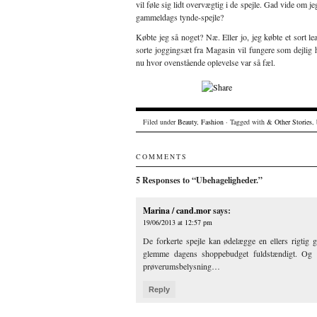
vil føle sig lidt overvægtig i de spejle. Gad vide om 
gammeldags tynde-spejle?
Købte jeg så noget? Næ. Eller jo, jeg købte et sort lea
sorte joggingsæt fra Magasin vil fungere som dejlig 
nu hvor ovenstående oplevelse var så fæl.
Filed under
Beauty
,
Fashion
· Tagged with
& Other Stories
,
COMMENTS
5 Responses to “Ubehageligheder.”
Marina / cand.mor
says:
19/06/2013 at 12:57 pm
De forkerte spejle kan ødelægge en ellers rigtig g
glemme dagens shoppebudget fuldstændigt. Og ly
prøverumsbelysning…
Reply