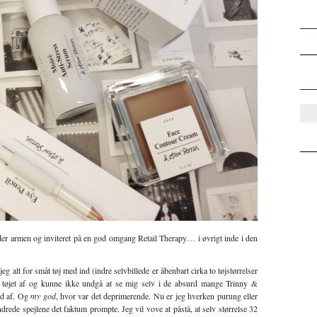
nder armen og inviteret på en god omgang Retail Therapy… i øvrigt inde i den
jeg alt for småt tøj med ind (indre selvbillede er åbenbart cirka to tøjstørrelser
g tøjet af og kunne ikke undgå at se mig selv i de absurd mange Trinny &
od af. Og
my god
, hvor var det deprimerende. Nu er jeg hverken purung eller
ndrede spejlene det faktum prompte. Jeg vil vove at påstå, at selv størrelse 32