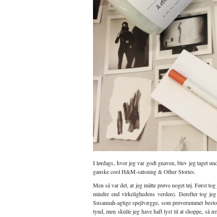
I lørdags, hvor jeg var godt gnaven, blev jeg taget u
ganske cool H&M-satsning & Other Stories.
Men så var det, at jeg måtte prøve noget tøj. Først tog 
mindre end virkelighedens verden). Derefter tog je
Susannah-agtige spejlvægge, som prøverummet best
tynd, men skulle jeg have haft lyst til at shoppe, så æ