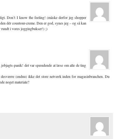
igt. Don’t I know the feeling! (måske derfor jeg shopper
bt den dér countour-creme. Den er god, synes jeg – og så kan
 rundt i vores joggingbukser!) ;)
in jobjagts-panik! det var spændende at læse om alle de ting
ar desværre (endnu) ikke det store netværk inden for magasinbranchen. Du
ende noget materiale?