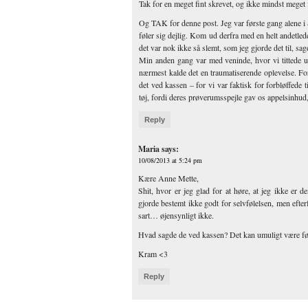
Tak for en meget fint skrevet, og ikke mindst meget f
Og TAK for denne post. Jeg var første gang alene i 
føler sig dejlig. Kom ud derfra med en helt andetle
det var nok ikke så slemt, som jeg gjorde det til, sa
Min anden gang var med veninde, hvor vi tittede 
nærmest kalde det en traumatiserende oplevelse. For 
det ved kassen – for vi var faktisk for forbløffede t
tøj, fordi deres prøverumsspejle gav os appelsinhu
Reply
Maria
says:
10/08/2013 at 5:24 pm
Kære Anne Mette,
Shit, hvor er jeg glad for at høre, at jeg ikke er
gjorde bestemt ikke godt for selvfølelsen, men efterf
sart… øjensynligt ikke.
Hvad sagde de ved kassen? Det kan umuligt være før
Kram <3
Reply