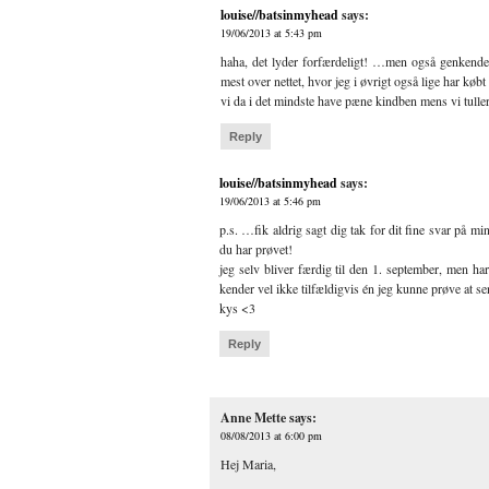
louise//batsinmyhead
says:
19/06/2013 at 5:43 pm
haha, det lyder forfærdeligt! …men også genkendel
mest over nettet, hvor jeg i øvrigt også lige har kø
vi da i det mindste have pæne kindben mens vi tuller
Reply
louise//batsinmyhead
says:
19/06/2013 at 5:46 pm
p.s. …fik aldrig sagt dig tak for dit fine svar på m
du har prøvet!
jeg selv bliver færdig til den 1. september, men h
kender vel ikke tilfældigvis én jeg kunne prøve at s
kys <3
Reply
Anne Mette
says:
08/08/2013 at 6:00 pm
Hej Maria,