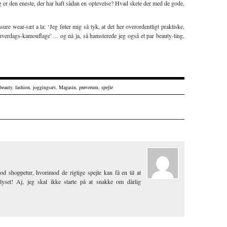
jeg er den eneste, der har haft sådan en oplevelse? Hvad skete der med de gode,
sure wear-sæt a la: ‘Jeg føler mig så tyk, at det her overordentligt praktiske,
hverdags-kamouflage’… og nå ja, så hamsterede jeg også et par beauty-ting,
beauty
,
fashion
,
joggingsæt
,
Magasin
,
prøverum
,
spejle
od shoppetur, hvorimod de rigtige spejle kan få en til at
set! Aj, jeg skal ikke starte på at snakke om dårlig