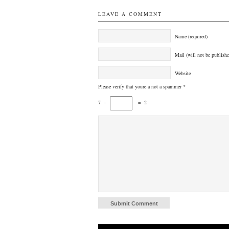
LEAVE A COMMENT
Name (required)
Mail (will not be publishe
Website
Please verify that youre a not a spammer
*
7
−
=
2