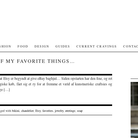
SHION
FOOD
DESIGN
GUIDES
CURRENT CRAVINGS
CONTA
OF MY FAVORITE THINGS…
 at Etsy er begyndt at give eBay baghjul… Siden opstarten har den fine, og ret
ske køb, fået sig et ry for at fremme et væld af kunstneriske craftsies og
ige […]
gged with
bikini
,
chandelier
,
Etsy
,
favorites
,
jewelry
,
øreringe
,
soap