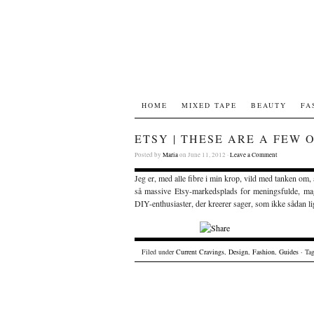
HOME
MIXED TAPE
BEAUTY
FA
ETSY | THESE ARE A FEW 
Posted by
Maria
on June 11, 2012 ·
Leave a Comment
Jeg er, med alle fibre i min krop, vild med tanken om,
så massive Etsy-markedsplads for meningsfulde, magi
DIY-enthusiaster, der kreerer sager, som ikke sådan l
Filed under
Current Cravings
,
Design
,
Fashion
,
Guides
· Ta