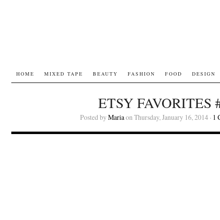
HOME
MIXED TAPE
BEAUTY
FASHION
FOOD
DESIGN
ETSY FAVORITES 
Posted by
Maria
on Thursday, January 16, 2014 ·
1 