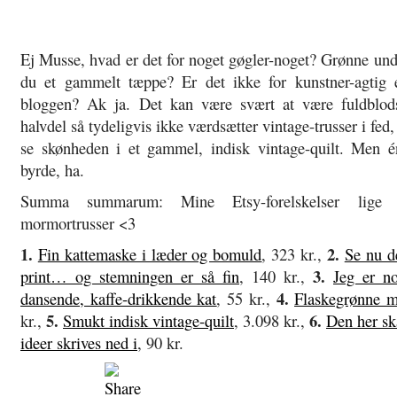
Ej Musse, hvad er det for noget gøgler-noget? Grønne und
du et gammelt tæppe? Er det ikke for kunstner-agtig 
bloggen? Ak ja. Det kan være svært at være fuldblods
halvdel så tydeligvis ikke værdsætter vintage-trusser i fed,
se skønheden i et gammel, indisk vintage-quilt. Men 
byrde, ha.
Summa summarum: Mine Etsy-forelskelser lige
mormortrusser <3
1.
2.
Fin kattemaske i læder og bomuld
, 323 kr.,
Se nu d
3.
print… og stemningen er så fin
, 140 kr.,
Jeg er no
4.
dansende, kaffe-drikkende kat
, 55 kr.,
Flaskegrønne m
5.
6.
kr.,
Smukt indisk vintage-quilt
, 3.098 kr.,
Den her sk
ideer skrives ned i
, 90 kr.