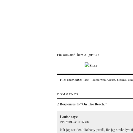
Fin som altid, ham August <3
Filed under
Mixed Tape
· Tagged with
August
,
blokhus
,
eliz
COMMENTS
2 Responses to “On The Beach.”
Louise
says:
19/07/2013 at 11:37 am
Når jeg ser den lille baby-profil, får jeg straks lyst