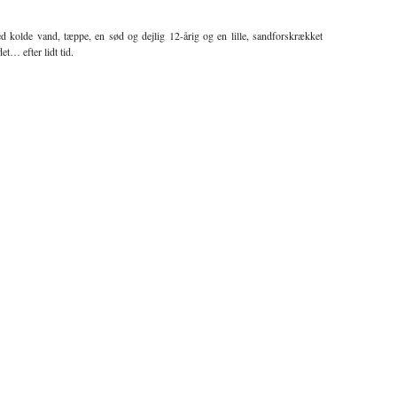
d kolde vand, tæppe, en sød og dejlig 12-årig og en lille, sandforskrækket
t… efter lidt tid.