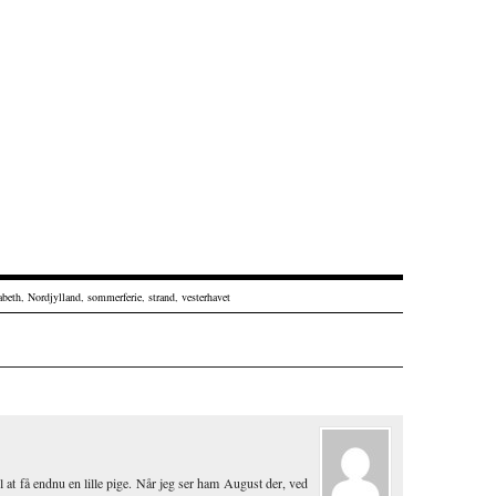
abeth
,
Nordjylland
,
sommerferie
,
strand
,
vesterhavet
 til at få endnu en lille pige. Når jeg ser ham August der, ved