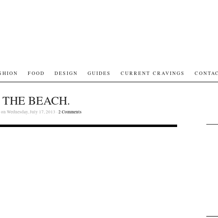
SHION
FOOD
DESIGN
GUIDES
CURRENT CRAVINGS
CONTA
 THE BEACH.
on Wednesday, July 17, 2013 ·
2 Comments