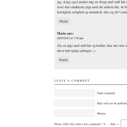
jeg, at jeg også ønsker mig en dreng med rødt hår 
lavet den smukkeste pige med det rødeste hår, de bl
kærlighed, ærlighed og melankoli, den (og du?) emm
Reply
Maria
says:
20/07/2013 at 7:30 pm
Åh, en pige med rødt hår og krøller; hun må være m
det er helt rigtigt opfanget ;-)
Reply
LEAVE A COMMENT
Name (required)
Mail (will not be publishe
Website
Please verify that youre a not a spammer
*
8
−
three
=